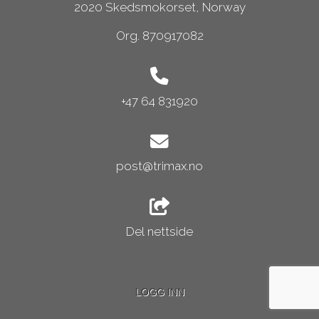
2020 Skedsmokorset, Norway
Org. 870917082
+47 64 831920
post@trimax.no
Del nettside
LOGG INN